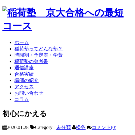
ホーム
稲荷塾ってどんな塾？
時間割・予定表・学費
稲荷塾の参考書
通信講座
合格実績
講師の紹介
アクセス
お問い合わせ
コラム
初心にかえる
2020.01.28
Category -
未分類
松谷
コメント(0)