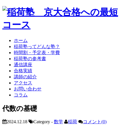
ホーム
稲荷塾ってどんな塾？
時間割・予定表・学費
稲荷塾の参考書
通信講座
合格実績
講師の紹介
アクセス
お問い合わせ
コラム
代数の基礎
2024.12.18
Category -
数学
稲荷
コメント(0)