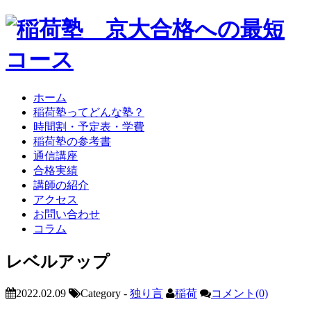
ホーム
稲荷塾ってどんな塾？
時間割・予定表・学費
稲荷塾の参考書
通信講座
合格実績
講師の紹介
アクセス
お問い合わせ
コラム
レベルアップ
2022.02.09
Category -
独り言
稲荷
コメント(0)