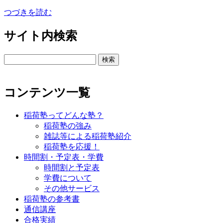
つづきを読む
サイト内検索
検
索:
コンテンツ一覧
稲荷塾ってどんな塾？
稲荷塾の強み
雑誌等による稲荷塾紹介
稲荷塾を応援！
時間割・予定表・学費
時間割と予定表
学費について
その他サービス
稲荷塾の参考書
通信講座
合格実績