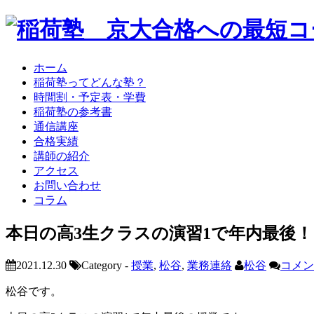
ホーム
稲荷塾ってどんな塾？
時間割・予定表・学費
稲荷塾の参考書
通信講座
合格実績
講師の紹介
アクセス
お問い合わせ
コラム
本日の高3生クラスの演習1で年内最後！
2021.12.30
Category -
授業
,
松谷
,
業務連絡
松谷
コメント
松谷です。