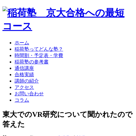
ホーム
稲荷塾ってどんな塾？
時間割・予定表・学費
稲荷塾の参考書
通信講座
合格実績
講師の紹介
アクセス
お問い合わせ
コラム
東大でのVR研究について聞かれたので
答えた