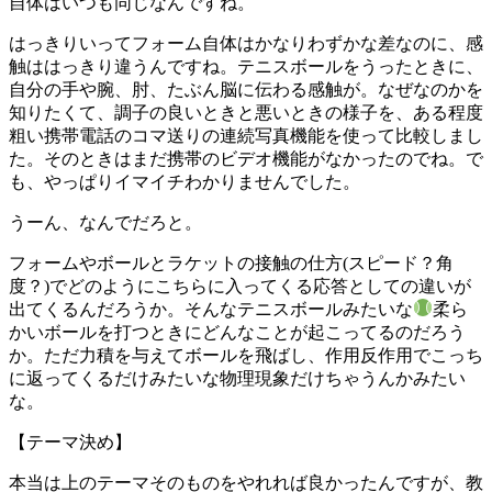
自体はいつも同じなんですね。
はっきりいってフォーム自体はかなりわずかな差なのに、感
触ははっきり違うんですね。テニスボールをうったときに、
自分の手や腕、肘、たぶん脳に伝わる感触が。なぜなのかを
知りたくて、調子の良いときと悪いときの様子を、ある程度
粗い携帯電話のコマ送りの連続写真機能を使って比較しまし
た。そのときはまだ携帯のビデオ機能がなかったのでね。で
も、やっぱりイマイチわかりませんでした。
うーん、なんでだろと。
フォームやボールとラケットの接触の仕方(スピード？角
度？)でどのようにこちらに入ってくる応答としての違いが
出てくるんだろうか。そんなテニスボールみたいな
柔ら
かいボールを打つときにどんなことが起こってるのだろう
か。ただ力積を与えてボールを飛ばし、作用反作用でこっち
に返ってくるだけみたいな物理現象だけちゃうんかみたい
な。
【テーマ決め】
本当は上のテーマそのものをやれれば良かったんですが、教