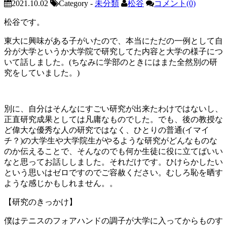
2021.10.02
Category -
未分類
松谷
コメント(0)
松谷です。
東大に興味がある子がいたので、本当にただの一例として自
分が大学というか大学院で研究してた内容と大学の様子につ
いて話しました。(ちなみに学部のときにはまた全然別の研
究をしていました。)
別に、自分はそんなにすごい研究が出来たわけではないし、
正直研究成果としては凡庸なものでした。でも、後の教授な
ど偉大な優秀な人の研究ではなく、ひとりの普通(イマイ
チ？)の大学生や大学院生がやるような研究がどんなものな
のか伝えることで、そんなのでも何か生徒に役に立てばいい
なと思ってお話ししました。それだけです。ひけらかしたい
という思いはゼロですのでご容赦ください。むしろ恥を晒す
ような感じかもしれません。。
【研究のきっかけ】
僕はテニスのフォアハンドの調子が大学に入ってからものす