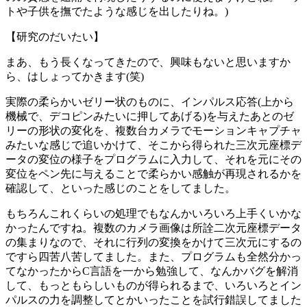
トや子供を撫でたような感じを出したりね。)
【研究のだいたい】
まあ、もう長くなってきたので、興味もないと思いますか
ら、はしょってかきます(笑)
実際の柔らかいゼリー状のものに、インパルス応答(上から
機械で、デコピンみたいに押してあげる)を与えたあとのゼ
リーの形状の変化を、複数台カメラでモーションキャプチャ
みたいな感じで追いかけて、そこから得られた三次元座標デ
ータの変位の様子をプログラムに入力して、それを元にその
変位をペン先に与えることで柔らかい感触が再現されるかを
確認して、といった感じのことをしてました。
もちろんこれくらいの処理でもなんかいろいろ上手くいかな
かったんですね。複数のカメラ画像は所詮二次元座標データ
の集まりなので、それに行列の変換をかけて三次元にするの
ですら四苦八苦してました。また、プログラムも全然分かっ
てなかったからC言語を一から勉強して、なんかバグを解消
して、もっともらしいものが得られるまで、いろいろとイン
パルスの力を調整してとかいったことを試行錯誤してました