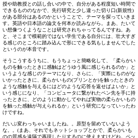
授や助教授との話し合いの中で、自分がある程度短い時間で
できるもののなかで、先行研究と少し違った切り口(新規性)
がある部分はあるのかということで、テーマを探っていきま
す。英語や日本語の論文を何本か読みながら。まあ、たいて
い想像つくようなことは研究されちゃってるんですね。あ
と、そこまで模範的ではない学生である自分には、壮大すぎ
る感じのところに踏み込んで形にできる気もしませんでした
というのが本音です。
そうこうするうちに、もうちょっと簡略化して、「柔らかい
ものを触ったときに感触はどうゆう風に感じられるのか」と
いうような感じのテーマになり、さらに、「実際にものがな
いかったときに、柔らかいもの(プリンとか)を触ったときの
ような感触を与えるにはどのような応答を返せばよいか」と
いう感じになり、「コンピュータに繋がれたペン先を手に持
ったときに、どのように動かしてやれば実物の柔らかいもの
を触った感触が与えられるか」という研究になっていったわ
けですね。
だいぶ変わっちゃいましたね。。原型を留めていないよう
な。。(まあ、それでもネットショップとかで、柔らかいも
のの質感を遠隔で再現したりするのに使えますけどね。ペッ