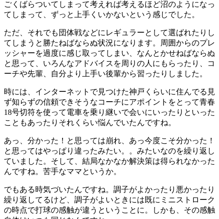
ごくばらついてしまって考えれば考えるほど沼のようになっ
てしまって、ずっと上手くいかないという感じでした。
ただ、それでも団体戦などにレギュラーとして選ばれたりし
てしまうと勝たねばならぬ状況になります。周囲からのプレ
ッシャーを過度に感じ取ってしまい、なんとかせねばならぬ
と思って、いろんなアドバイスを周りの人にもらったり、コ
ーチや先輩、自分より上手い後輩から習ったりしました。
時には、インターネットで見つけた神戸くらいに住んでる見
ず知らずの信頼できそうなコーチにアポイントをとって青春
18号切符を使って電車を乗り継いで会いにいったりといった
こともあったりそれくらい悩んでいたんですね。
あっ、分かった！と思っては崩れ、あっ今度こそ分かった！
と思ってはやっぱり違ったみたい。。みたいなのを繰り返し
ていました。そして、結局なかなか解決策は得られなかった
んですね。苦手なママというか。
でもある時気づいたんですね。調子がよかったり悪かったり
繰り返してるけど、調子がよいときには既にミニストローク
の時点で打球の感触が違うということに。しかも、その感触