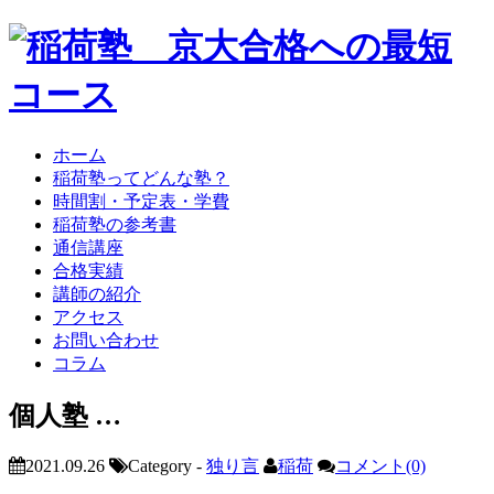
ホーム
稲荷塾ってどんな塾？
時間割・予定表・学費
稲荷塾の参考書
通信講座
合格実績
講師の紹介
アクセス
お問い合わせ
コラム
個人塾 …
2021.09.26
Category -
独り言
稲荷
コメント(0)