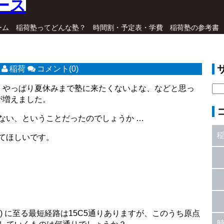
ーム
稲荷塾ってどんな塾？
時間割・予定表・学費
稲荷塾の参考書
稲荷
コメント(0)
、やっぱり夏休みまで塾に来たくないよな、などと思っ
が増えました。
ない、ということだったのでしょうか …
てほしいです。
 5 ) に至る最短経路は15C5通りありますが、このうち原点