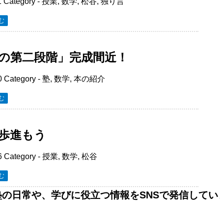
1
Category -
授業
,
数学
,
松谷
,
独り言
む
の第二段階」完成間近！
0
Category -
塾
,
数学
,
本の紹介
む
歩進もう
6
Category -
授業
,
数学
,
松谷
む
塾の日常や、学びに役立つ情報をSNSで発信してい