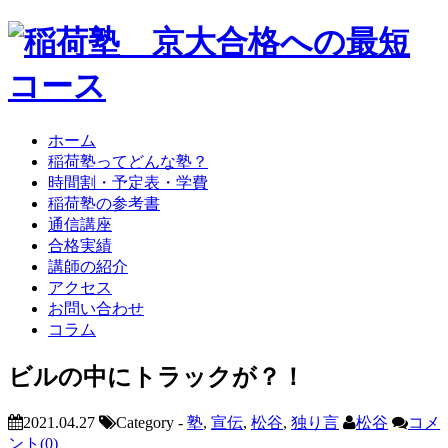
ホーム
稲荷塾ってどんな塾？
時間割・予定表・学費
稲荷塾の参考書
通信講座
合格実績
講師の紹介
アクセス
お問い合わせ
コラム
ビルの中にトラックが？！
2021.04.27
Category -
塾
,
宣伝
,
松谷
,
独り言
松谷
コメ
ント(0)