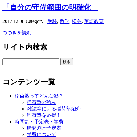
「自分の守備範囲の明確化」
2017.12.08
Category -
受験
,
数学
,
松谷
,
英語教育
つづきを読む
サイト内検索
検
索:
コンテンツ一覧
稲荷塾ってどんな塾？
稲荷塾の強み
雑誌等による稲荷塾紹介
稲荷塾を応援！
時間割・予定表・学費
時間割と予定表
学費について