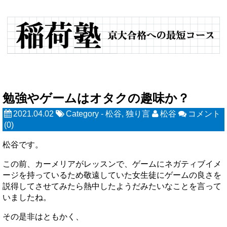
勉強やゲームはオタクの趣味か？
2021.04.02
Category -
松谷
,
独り言
松谷
コメント
(0)
松谷です。
この前、カーメリアがレッスンで、ゲームにネガティブイメ
ージを持っているため敬遠していた女生徒にゲームの良さを
説得してさせてみたら熱中したようだみたいなことを言って
いましたね。
その是非はともかく、