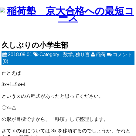
久しぶりの小学生部
2018.09.01
Category -
数学
,
独り言
稲荷
コメント
(0)
たとえば
3x+1=5x+4
という x の方程式があったと思ってください。
〇x=△
の形が目標ですから、「移項」して整理します。
さて x の項については 3x を移項するのでしょうか、それと