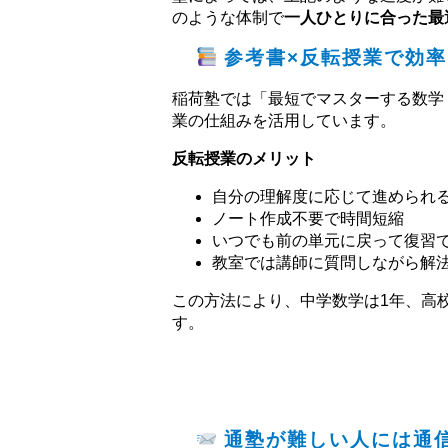
のような体制で
一人ひとりに合った最
参考書×反転授業で効率
稲荷塾では「最短でマスターする数学
業の仕組みを活用しています。
反転授業のメリット
自分の理解度に応じて進められ
ノート作成不要で時間短縮
いつでも前の単元に戻って復習
教室では講師に質問しながら解
この方法により、中学数学は1年、高
す。
通塾が難しい人には通