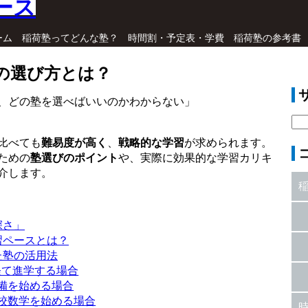
ーム
稲荷塾ってどんな塾？
時間割・予定表・学費
稲荷塾の参考書
の選び方とは？
、どの塾を選べばいいのかわからない」
比べても
難易度が高く
、
戦略的な学習
が求められます。
ための
塾選びのポイント
や、実際に効果的な学習カリキ
介します。
深さ」
習ペースとは？
た塾の活用法
経て進学する場合
備を始める場合
校数学を始める場合