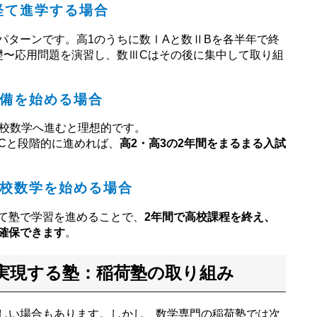
経て進学する場合
パターンです。高1のうちに数ⅠAと数ⅡBを各半年で終
礎〜応用問題を演習し、数ⅢCはその後に集中して取り組
備を始める場合
高校数学へ進むと理想的です。
ⅢCと段階的に進めれば、
高2・高3の2年間をまるまる入試
校数学を始める場合
て塾で学習を進めることで、
2年間で高校課程を終え、
確保できます
。
実現する塾：稲荷塾の取り組み
しい場合もあります。しかし、数学専門の稲荷塾では次