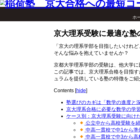
ホ
京大理系受験に最適な塾
「京大の理系学部を目指したいけれど
そんな悩みを抱えていませんか？
京都大学理系学部の受験は、他大学に
この記事では、京大理系合格を目指す
ュラムを提供している塾の特徴をご紹
Contents
[
hide
]
塾選びのカギは「数学の進度と
京大理系合格に必要な数学の学
ケース別：京大理系受験に向け
公立中から高校受験を
中高一貫校で中1から準
中高一貫校で中3から高