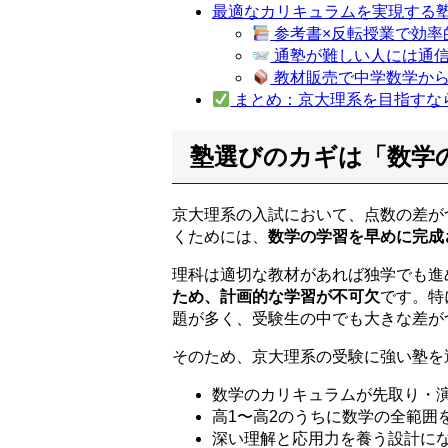
最適なカリキュラムを実現する
参考書×反転授業で効率
通塾が難しい人には通
教材販売で中学数学か
まとめ：京大理系を目指すな
塾選びのカギは「数学
京大理系の入試において、点数の差が
くためには、
数学の学習を早めに完成
理科は適切な教材があれば独学でも進
ため、計画的な学習が不可欠
です。特
題が多く、受験生の中でも大きな差が
そのため、京大理系の受験に強い塾を
数学のカリキュラムが先取り・
高1〜高2のうちに数学の全範囲
深い理解と応用力を養う設計に