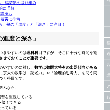
塾：稲荷塾の取り組み
的に理解
信講座も
ら着実に準備
ら、塾の「進度」と「深さ」に注目！
の進度と深さ」
つきやすいのは
理科科目
ですが、そこに十分な時間を割
させておくことが重要です
。
めやすいのに対し、
数学は難関大特有の出題傾向がある
に京大の数学は「記述力」や「論理的思考力」を問う問
つく科目です。
選ぶなら、
演習を重視している
を修了できる
なっている