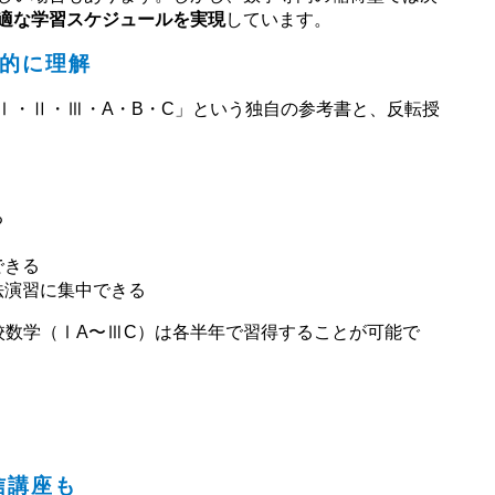
適な学習スケジュールを実現
しています。
的に理解
Ⅰ・Ⅱ・Ⅲ・A・B・C」という独自の参考書と、反転授
る
できる
法演習に集中できる
校数学（ⅠA〜ⅢC）は各半年で習得することが可能で
信講座も