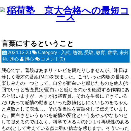
言葉にするということ
2024.12.23
Category -
入試
,
勉強
,
受験
,
教育
,
数学
,
未分
類
,
興心
興心
コメント(0)
興心です。普段はあまりテレビを観たりしませんが、昨日は
珍しく漫才の番組(M-1)を観ました。こういった内容の番組の
楽しみ方の一つとして、自分が面白いと感じたものを他人(今
回でいうと審査員)が面白いと感じるのかを確認する作業にあ
ると思いますが、さすがは審査員、それを生業にできている
だけあって感情の動きといった数値化しにくいものをちゃん
と点数として表現し、その妥当性を言語化して伝えていまし
た。面白さというものを感情の変化というあやふやなものと
して捉えるのではなく、科学できるもの(つまり再現性のある
もの)として考えている点に強い信念を感じます。そういった