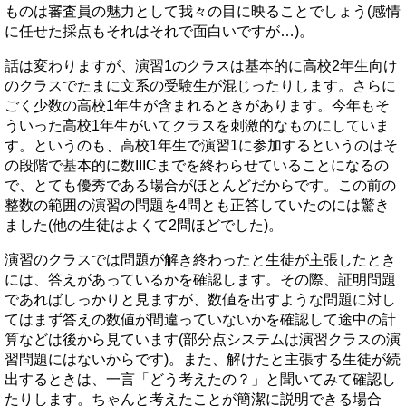
ものは審査員の魅力として我々の目に映ることでしょう(感情
に任せた採点もそれはそれで面白いですが…)。
話は変わりますが、演習1のクラスは基本的に高校2年生向け
のクラスでたまに文系の受験生が混じったりします。さらに
ごく少数の高校1年生が含まれるときがあります。今年もそ
ういった高校1年生がいてクラスを刺激的なものにしていま
す。というのも、高校1年生で演習1に参加するというのはそ
の段階で基本的に数IIICまでを終わらせていることになるの
で、とても優秀である場合がほとんどだからです。この前の
整数の範囲の演習の問題を4問とも正答していたのには驚き
ました(他の生徒はよくて2問ほどでした)。
演習のクラスでは問題が解き終わったと生徒が主張したとき
には、答えがあっているかを確認します。その際、証明問題
であればしっかりと見ますが、数値を出すような問題に対し
てはまず答えの数値が間違っていないかを確認して途中の計
算などは後から見ています(部分点システムは演習クラスの演
習問題にはないからです)。また、解けたと主張する生徒が続
出するときは、一言「どう考えたの？」と聞いてみて確認し
たりします。ちゃんと考えたことが簡潔に説明できる場合