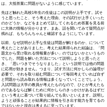
は、大抵答案に問題がないように感じています。
先ほど触れた高校1年生の生徒はこの説明が上手です。試そ
うと思ったこと、そう考えた理由、その試行が上手くいった
のかどうか、などをまとめて話してくれるため答案を見る前
に大体の情報が分かります。まあ、話を聞いてみて疑問点が
残れば、もちろんちゃんと確認するようにしています。
以前、なぜ説明が上手な生徒は問題が解けるのか、について
考えたことがありました。考えた結果得られた結論は、「問
題文から受け取れる情報量が多い」のではないかというもの
でした。問題を解いた方法について説明しようと思ったと
き、「思いつきでそうなりました」という説明では他の問題
に応用が効きません。つまり、試す方法に何かしらの論理が
必要で、それを取り組む問題について毎回考えていれば自ず
と問題から読み取れる情報は多くなっていくことでしょう。
入試問題は大学の教員が考えたものなので、ひとが考えたも
のであるならば解くために何かしらのきっかけがあるはずだ
という考えに基づいて取り組んでも良いといえます。説明し
ようと頑張ることが結果的に情報を引き出す能力を育てるの
ではないかと現在は考えるに至っています。