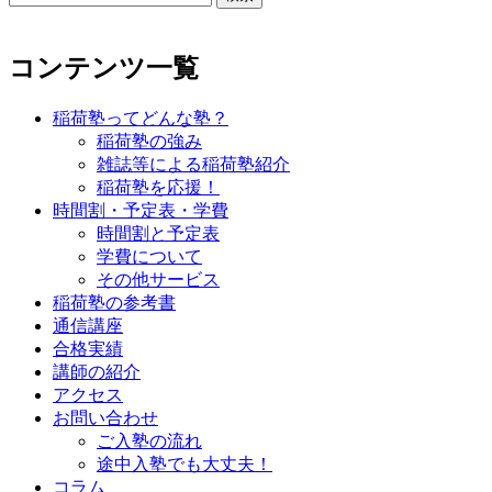
索:
コンテンツ一覧
稲荷塾ってどんな塾？
稲荷塾の強み
雑誌等による稲荷塾紹介
稲荷塾を応援！
時間割・予定表・学費
時間割と予定表
学費について
その他サービス
稲荷塾の参考書
通信講座
合格実績
講師の紹介
アクセス
お問い合わせ
ご入塾の流れ
途中入塾でも大丈夫！
コラム