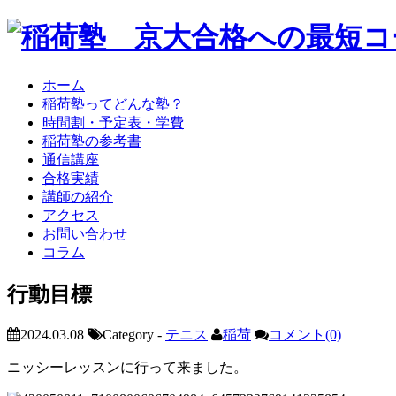
ホーム
稲荷塾ってどんな塾？
時間割・予定表・学費
稲荷塾の参考書
通信講座
合格実績
講師の紹介
アクセス
お問い合わせ
コラム
行動目標
2024.03.08
Category -
テニス
稲荷
コメント(0)
ニッシーレッスンに行って来ました。