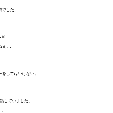
習でした。
10
ぇ …
ーをしてはいけない。
と話していました。
…