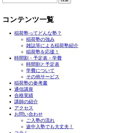
索:
コンテンツ一覧
稲荷塾ってどんな塾？
稲荷塾の強み
雑誌等による稲荷塾紹介
稲荷塾を応援！
時間割・予定表・学費
時間割と予定表
学費について
その他サービス
稲荷塾の参考書
通信講座
合格実績
講師の紹介
アクセス
お問い合わせ
ご入塾の流れ
途中入塾でも大丈夫！
コラム