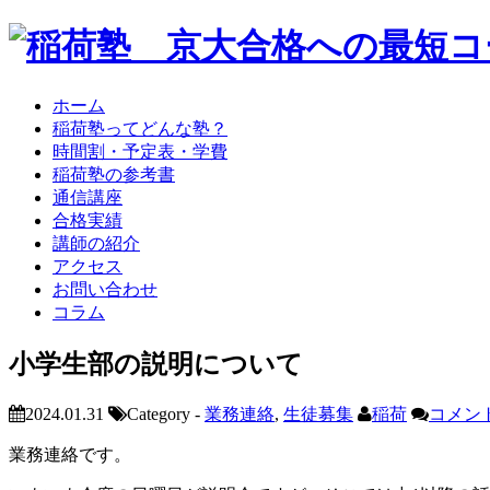
ホーム
稲荷塾ってどんな塾？
時間割・予定表・学費
稲荷塾の参考書
通信講座
合格実績
講師の紹介
アクセス
お問い合わせ
コラム
小学生部の説明について
2024.01.31
Category -
業務連絡
,
生徒募集
稲荷
コメント
業務連絡です。