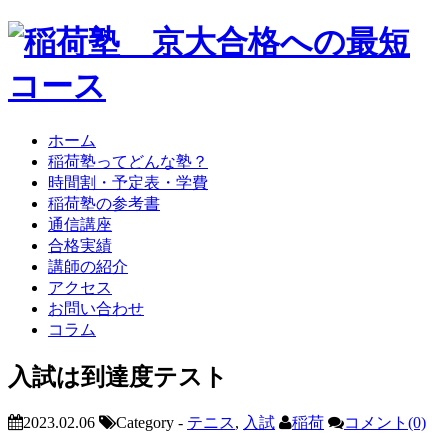
ホーム
稲荷塾ってどんな塾？
時間割・予定表・学費
稲荷塾の参考書
通信講座
合格実績
講師の紹介
アクセス
お問い合わせ
コラム
入試は到達度テスト
2023.02.06
Category -
テニス
,
入試
稲荷
コメント(0)