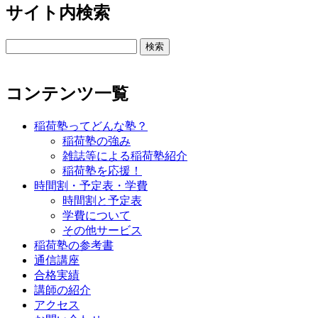
サイト内検索
検
索:
コンテンツ一覧
稲荷塾ってどんな塾？
稲荷塾の強み
雑誌等による稲荷塾紹介
稲荷塾を応援！
時間割・予定表・学費
時間割と予定表
学費について
その他サービス
稲荷塾の参考書
通信講座
合格実績
講師の紹介
アクセス