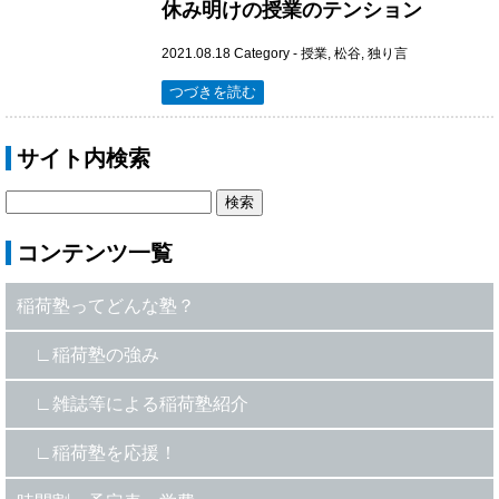
休み明けの授業のテンション
2021.08.18
Category -
授業
,
松谷
,
独り言
つづきを読む
サイト内検索
コンテンツ一覧
稲荷塾ってどんな塾？
稲荷塾の強み
雑誌等による稲荷塾紹介
稲荷塾を応援！