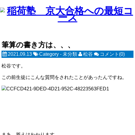
筆算の書き方は、、、
2021.09.13
Category -
未分類
松谷
コメント(0)
松谷です。
この前生徒にこんな質問をされたことがあったんですね。
まあ、答えはわかります。