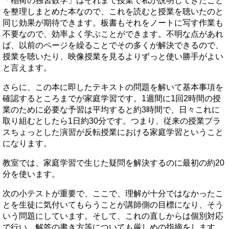
「稲荷の独習数学」はそれまで授業で私が説明してきたこと
を整理しまとめた本なので、これを読むと授業を聴いたのと
同じ効果が期待できます。板書もそれをノートに写す作業も
不要なので、効率よく学ぶことができます。不明な点があれ
ば、以前のページを繰ることでその多くが解決できるので、
授業を聴いたり、映像授業を見るよりずっと使い勝手がよい
と言えます。
さらに、この本に即したテキストの問題を解いて基本事項を
確認するところまでが家庭学習です。1週間に1回2時間の授
業のために必要な予習は平均すると約3時間で、日々これに
取り組むとしたら1日約30分です。つまり、従来の授業プラ
スちょっとした演習が反転授業における家庭学習ということ
になります。
教室では、家庭学習で生じた疑問を解決するのに最初の約20
分を使います。
次の小テストが重要で、ここで、理解が十分ではなかったこ
とを生徒に気付いてもらうことが講師側の目標になり、そう
いう問題にしています。そして、これの直しからは個別対応
で行い、解答の書き方等についても厳しめの指摘をします。