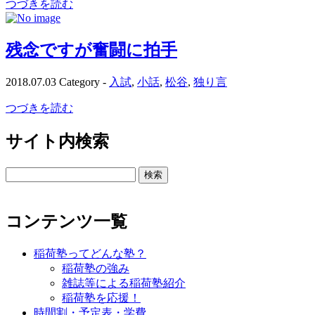
つづきを読む
残念ですが奮闘に拍手
2018.07.03
Category -
入試
,
小話
,
松谷
,
独り言
つづきを読む
サイト内検索
検
索:
コンテンツ一覧
稲荷塾ってどんな塾？
稲荷塾の強み
雑誌等による稲荷塾紹介
稲荷塾を応援！
時間割・予定表・学費