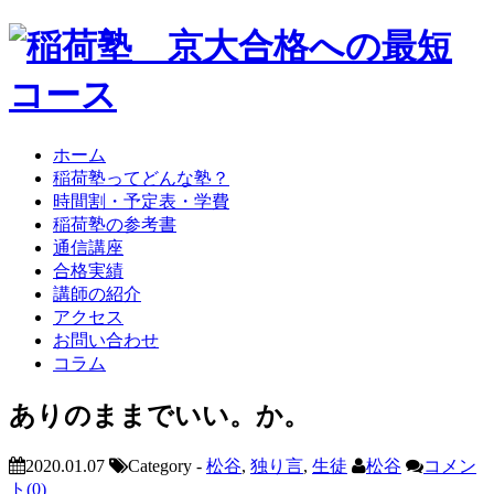
ホーム
稲荷塾ってどんな塾？
時間割・予定表・学費
稲荷塾の参考書
通信講座
合格実績
講師の紹介
アクセス
お問い合わせ
コラム
ありのままでいい。か。
2020.01.07
Category -
松谷
,
独り言
,
生徒
松谷
コメン
ト(0)