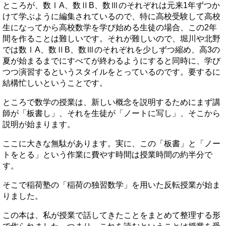
ところが、数ⅠA、数ⅡB、数Ⅲのそれぞれは元来1年ずつか
けて学ぶように編集されているので、特に高校受験して高校
生になってから高校数学を学び始める生徒の場合、この2年
間を作ることは難しいです。それが難しいので、堀川や北野
では数ⅠA、数ⅡB、数Ⅲのそれぞれを少しずつ縮め、高3の
夏が始まるまでにすべてが終わるようにすると同時に、学び
つつ演習するというスタイルをとっているのです。要するに
結構忙しいということです。
ところで数学の授業は、新しい概念を説明するためにまず講
師が「板書し」、それを生徒が「ノートに写し」、そこから
説明が始まります。
ここに大きな無駄があります。実に、この「板書」と「ノー
トをとる」という作業に費やす時間は授業時間の約半分で
す。
そこで稲荷塾の「稲荷の独習数学」を用いた反転授業が始ま
りました。
この本は、私が授業で話してきたことをまとめて整理する形