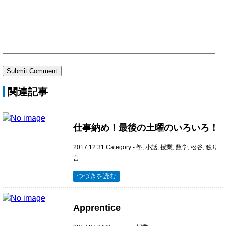
関連記事
仕事納め！最後の土曜のいろいろ！
2017.12.31
Category -
塾
,
小話
,
授業
,
数学
,
松谷
,
独り
言
つづきを読む
Apprentice