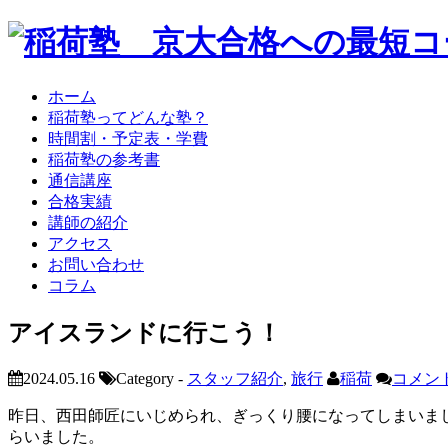
ホーム
稲荷塾ってどんな塾？
時間割・予定表・学費
稲荷塾の参考書
通信講座
合格実績
講師の紹介
アクセス
お問い合わせ
コラム
アイスランドに行こう！
2024.05.16
Category -
スタッフ紹介
,
旅行
稲荷
コメント
昨日、西田師匠にいじめられ、ぎっくり腰になってしまいま
らいました。