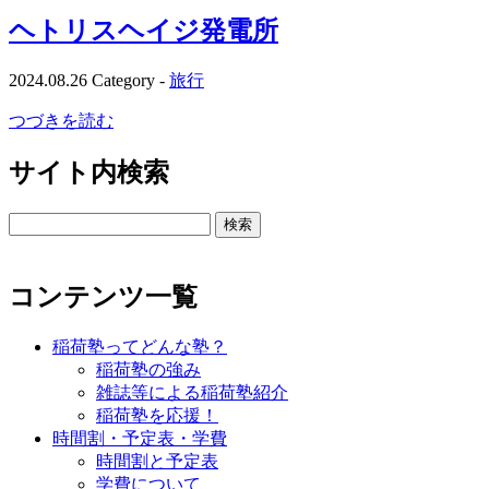
ヘトリスヘイジ発電所
2024.08.26
Category -
旅行
つづきを読む
サイト内検索
検
索:
コンテンツ一覧
稲荷塾ってどんな塾？
稲荷塾の強み
雑誌等による稲荷塾紹介
稲荷塾を応援！
時間割・予定表・学費
時間割と予定表
学費について