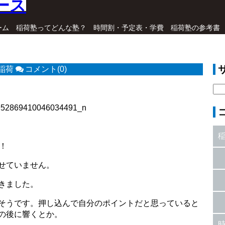
ーム
稲荷塾ってどんな塾？
時間割・予定表・学費
稲荷塾の参考書
稲荷
コメント(0)
！
せていません。
きました。
そうです。押し込んで自分のポイントだと思っていると
の後に響くとか。