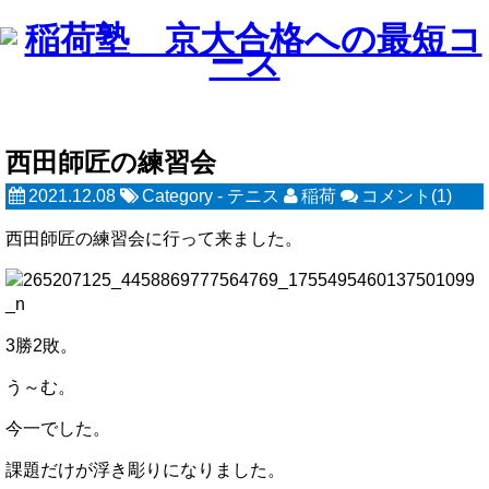
西田師匠の練習会
2021.12.08
Category -
テニス
稲荷
コメント(1)
西田師匠の練習会に行って来ました。
3勝2敗。
う～む。
今一でした。
課題だけが浮き彫りになりました。