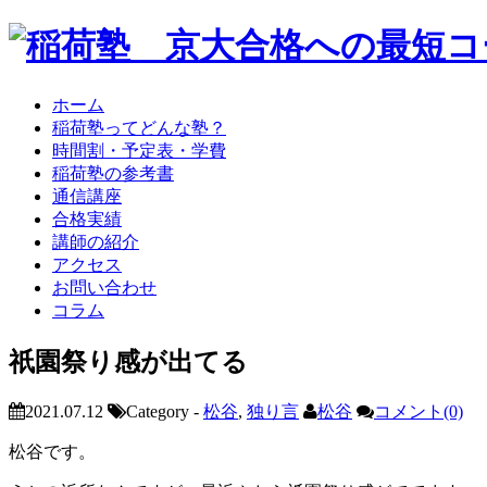
ホーム
稲荷塾ってどんな塾？
時間割・予定表・学費
稲荷塾の参考書
通信講座
合格実績
講師の紹介
アクセス
お問い合わせ
コラム
祇園祭り感が出てる
2021.07.12
Category -
松谷
,
独り言
松谷
コメント(0)
松谷です。