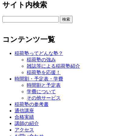
サイト内検索
検
索:
コンテンツ一覧
稲荷塾ってどんな塾？
稲荷塾の強み
雑誌等による稲荷塾紹介
稲荷塾を応援！
時間割・予定表・学費
時間割と予定表
学費について
その他サービス
稲荷塾の参考書
通信講座
合格実績
講師の紹介
アクセス