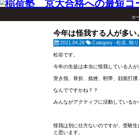
ホ
今年は怪我する人が多い
2021.04.26
Category -
松谷
,
独り
松谷です。
今年の生徒は本当に怪我している人が
突き指、骨折、捻挫、靭帯、顔面打撲
なんでですかね？？
みんながアクティブに活動しているか
怪我は別に仕方ないのですが、受験生
と思います。