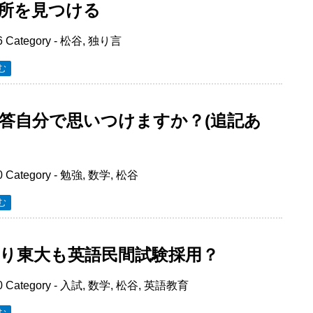
所を見つける
6
Category -
松谷
,
独り言
む
答自分で思いつけますか？(追記あ
0
Category -
勉強
,
数学
,
松谷
む
り東大も英語民間試験採用？
0
Category -
入試
,
数学
,
松谷
,
英語教育
む