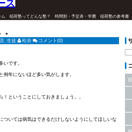
ーム
稲荷塾ってどんな塾？
時間割・予定表・学費
稲荷塾の参考書
。。
言
,
生徒
松谷
コメント(0)
多いです。
と例年にないほど多い気がします。
ら！ということにしておきましょう。。
については病気はできるだけしないようにしてほしいな