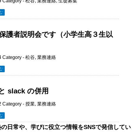
9
Category -
松谷
,
業務連絡
,
生徒募集
む
保護者説明会です（小学生高３生以
4
Category -
松谷
,
業務連絡
む
と slack の併用
2
Category -
授業
,
業務連絡
む
塾の日常や、学びに役立つ情報をSNSで発信してい