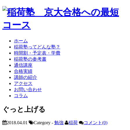
ホーム
稲荷塾ってどんな塾？
時間割・予定表・学費
稲荷塾の参考書
通信講座
合格実績
講師の紹介
アクセス
お問い合わせ
コラム
ぐっと上げる
2018.04.01
Category -
勉強
稲荷
コメント(0)