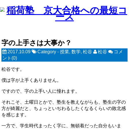
字の上手さは大事か？
2017.10.09
Category -
授業
,
数学
,
松谷
松谷
コメ
ント(0)
松谷です。
僕は字が上手くありません。
ですので、字の上手い人に憧れます。
それこそ、土曜日とかで、塾生を教えながらも、塾生の字の
方が綺麗だと、ちょっといぢわるしたくなるくらいの敗北感
を感じます。
一方で、学生時代まったく字に、無頓着だった自分もいま