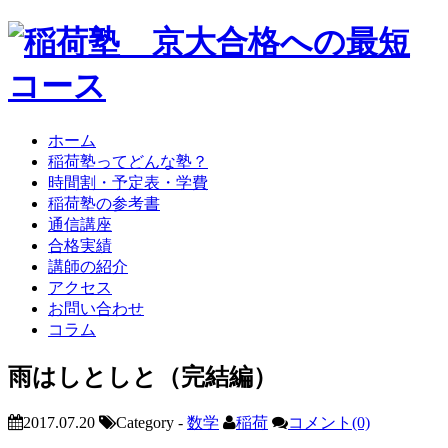
ホーム
稲荷塾ってどんな塾？
時間割・予定表・学費
稲荷塾の参考書
通信講座
合格実績
講師の紹介
アクセス
お問い合わせ
コラム
雨はしとしと（完結編）
2017.07.20
Category -
数学
稲荷
コメント(0)