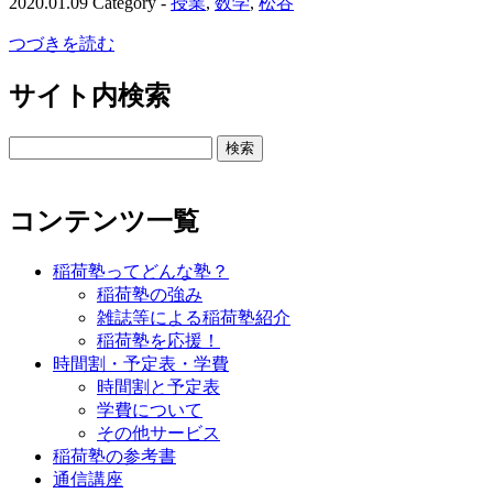
2020.01.09
Category -
授業
,
数学
,
松谷
つづきを読む
サイト内検索
検
索:
コンテンツ一覧
稲荷塾ってどんな塾？
稲荷塾の強み
雑誌等による稲荷塾紹介
稲荷塾を応援！
時間割・予定表・学費
時間割と予定表
学費について
その他サービス
稲荷塾の参考書
通信講座