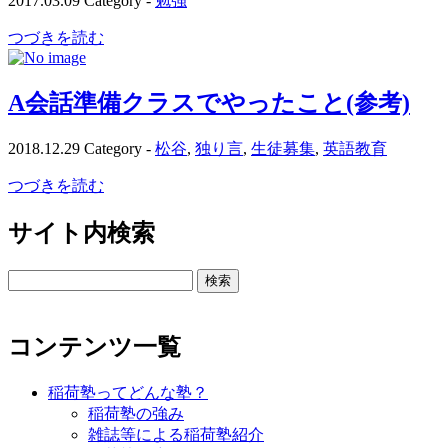
2017.03.09
Category -
勉強
つづきを読む
A会話準備クラスでやったこと(参考)
2018.12.29
Category -
松谷
,
独り言
,
生徒募集
,
英語教育
つづきを読む
サイト内検索
検
索:
コンテンツ一覧
稲荷塾ってどんな塾？
稲荷塾の強み
雑誌等による稲荷塾紹介