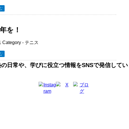
む
年を！
1
Category -
テニス
む
塾の日常や、学びに役立つ情報をSNSで発信してい