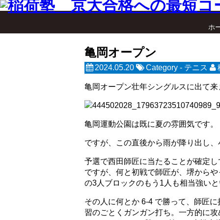
ホ
亀岡オープン
2024.05.20
Category -
テニス
亀岡オープン壮年シングルスに出て来
亀岡運動公園は既に夏の雰囲気です。
ですが、この直後から雨が降り出し、
予選で西田師匠に当たることが確定し
ですが、何と初戦で師匠が、堺からやっ
の3人ブロックのもう1人も相当強い
その人に何とか 6-4 で勝って、師
習のごとくガンガン打ち。一方的に攻