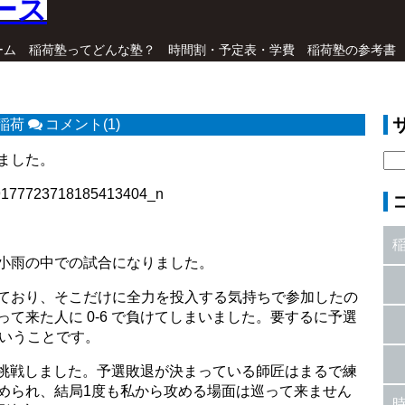
ーム
稲荷塾ってどんな塾？
時間割・予定表・学費
稲荷塾の参考書
稲荷
コメント(1)
ました。
小雨の中での試合になりました。
ており、そこだけに全力を投入する気持ちで参加したの
て来た人に 0-6 で負けてしまいました。要するに予選
ということです。
匠に挑戦しました。予選敗退が決まっている師匠はまるで練
められ、結局1度も私から攻める場面は巡って来ません