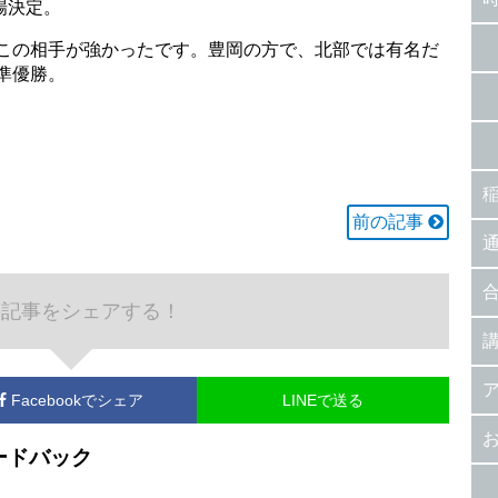
場決定。
へ。この相手が強かったです。豊岡の方で、北部では有名だ
、準優勝。
前の記事
の記事をシェアする！
Facebook
でシェア
LINEで送る
ードバック