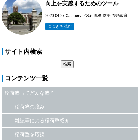
向上を実感するためのツール
2020.04.27
Category -
受験
,
将棋
,
数学
,
英語教育
つづきを読む
サイト内検索
コンテンツ一覧
稲荷塾ってどんな塾？
稲荷塾の強み
雑誌等による稲荷塾紹介
稲荷塾を応援！