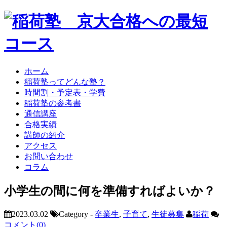
ホーム
稲荷塾ってどんな塾？
時間割・予定表・学費
稲荷塾の参考書
通信講座
合格実績
講師の紹介
アクセス
お問い合わせ
コラム
小学生の間に何を準備すればよいか？
2023.03.02
Category -
卒業生
,
子育て
,
生徒募集
稲荷
コメント(0)