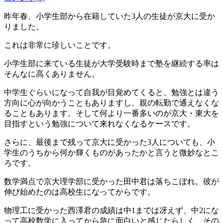
昨年春、小学生部から在籍していた3人の生徒が京大に受か
りました。
これは非常に珍しいことです。
小学生部に来ている生徒が大学受験時まで塾を継続する率は
そんなに高くありません。
中学生ぐらいになって自我が目覚めてくると、勉強とは違う
方向に心が向かうこともありますし、親の転勤で通えなくな
ることもあります。そして何より一番多いのが京大・東大を
目指すという勉強について来れなくなるケースです。
さらに、最後まで残って京大に受かった3人についても、小
学生のうちから何か輝くものがあったかと言うと微妙なとこ
ろです。
数学満点で京大理学部に受かった田中君は落ちこぼれ。彼が
伸び始めたのは高校生になってからです。
物理工に受かった西澤君の成績は中1までは冴えず、中2にな
って高校数学に入ってから急に面白いと感じたらしく、その