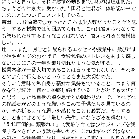
にくいと言うし、それに感情の動きまで加われば理想的だ。
ちょうど今年京大に受かった吉田君と辻君が、体験記の中で
このことについてコメントしている。
吉田；… 稲荷塾でよかったところは少人数だったことだと思
う。すると授業では毎回あてられる。これは答えられなくて
も怒られたりするようなことはないが、答えられると結構嬉
しい。 …
辻；… また、月ごとに配られるエッセィや授業中に飛び出す
小話やギャグのおかげで、受験勉強のストレスをあまり感じ
ないままにこの一年を乗り切れたような気がする。 …
授業内容が一番大切であることは言うまでもないが、それを
どのように伝えるかということもまた大切なのだ。
そういう意味で私自身が新鮮な気持ちでいること、つまり何
かを学び続け、何かに挑戦し続けていることがとても大切だ
と思う。また私自身の娘や息子との関わりの中で、それぞれ
の保護者がどのような願いをこめて子供たちを見ているの
か、その祈るような思いを感じることも必要だ。そうする
と、ときにはとても「厳しい先生」にならざるを得ない。
「5.41圧倒的に頑張れ！」で受験学年では少年ジャンプを我
慢するべきだという話を書いたが、これはギャグではない。
本気だ。受験学年になり、成績がついて来ない、深刻な状況