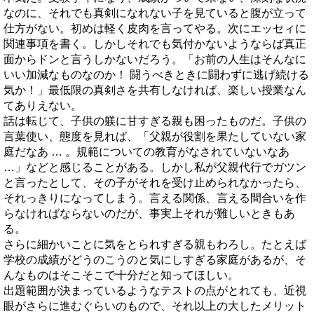
なのに、それでも真剣になれない子を見ていると腹が立って
仕方がない。初めは軽く皮肉を言ってやる。次にエッセィに
関連事項を書く。しかしそれでも気付かないようならば真正
面からドンと言うしかないだろう。「お前の人生はそんなに
いい加減なものなのか！ 闘うべきときに闘わずに逃げ続ける
気か！」最低限の真剣さを共有しなければ、楽しい授業なん
てありえない。
話は転じて、子供の躾に甘すぎる親も困ったものだ。子供の
言葉使い、態度を見れば、「父親が役割を果たしていない家
庭だなあ … 。規範についての教育がなされていないなあ
…」などと感じることがある。しかし私が父親代行でガツン
と言ったとして、その子がそれを受け止められなかったら、
それっきりになってしまう。言える関係、言える間合いを作
らなければならないのだが、事実上それが難しいときもあ
る。
さらに細かいことに気をとられすぎる親もわろし。たとえば
学校の成績がどうのこうのと気にしすぎる家庭があるが、そ
んなものはそこそこで十分だと知ってほしい。
出題範囲が決まっているようなテストの点がとれても、近視
眼がさらに進むぐらいのもので、それ以上の大したメリット