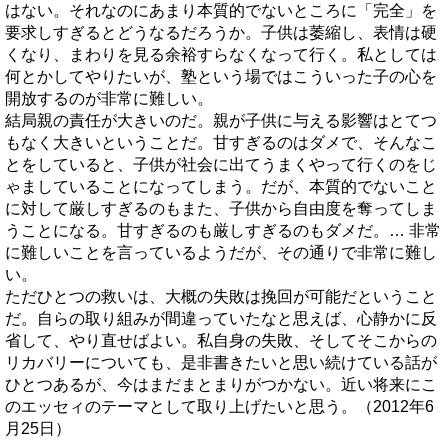
はない。それなのにあまり本質的でないところに「完全」を
要求しすぎるとどうなるだろうか。子供は萎縮し、表情は硬
くなり、まわりを見る余裕すらなくなって行く。私としては
何とかしてやりたいが、塾という場ではこういった子の心を
開放するのが非常に難しい。
結局親の責任が大きいのだ。親が子供に与える影響はとてつ
もなく大きいということだ。甘すぎるのはダメで、そんなこ
とをしていると、子供が社会に出てうまくやって行くのをじ
ゃましていることになってしまう。だが、本質的でないこと
に対して厳しすぎるのもまた、子供から自由度を奪ってしま
うことになる。甘すぎるのも厳しすぎるのもダメだ。… 非常
に難しいことを言っているようだが、その通りで非常に難し
い。
ただひとつの救いは、大概の失敗は挽回が可能だということ
だ。自らの取り組みが間違っていたなと思えば、心静かに反
省して、やり直せばよい。私自身の失敗、そしてそこからの
リカバリーについても、是非書きたいと思い続けている話が
ひとつあるが、今はまだまとまりがつかない。近い将来にこ
のエッセィのテーマとして取り上げたいと思う。（2012年6
月25日）