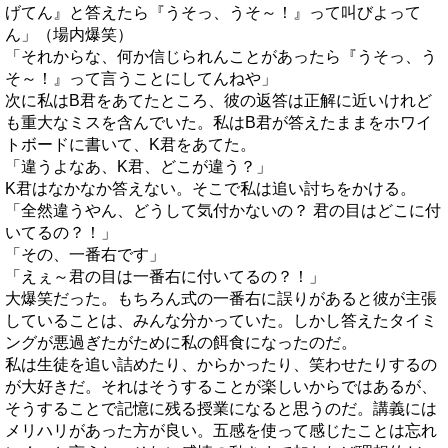
げてん』と答えたら『うそっ、うそ～！』って叫びよって
ん」（場内爆笑）
「それからな、何か信じられんことがあったら『うそっ、う
そ～！』って言うことにしてんねや」
次に私はB君をあてたところ、彼の返答は正解に近いけれど
も重大なミスを含んでいた。私はB君が答えたままをホワイ
トボードに書いて、K君をあてた。
「違うよなあ、K君、どこが違う？」
K君はなかなか答えない。そこで私は追い討ちをかける。
「全然違うやん、どうして気付かないの？ 君の目はどこに付
いてるの？！」
「その、一番右です」
「えぇ～君の目は一番右に付いてるの？！」
大爆笑だった。もちろん式の一番右に誤りがあると彼が主張
していることは、みんな分かっていた。しかし答えたタイミ
ングが悪過ぎたがために私の餌食になったのだ。
私は生徒を追い詰めたり、からかったり、笑わせたりするの
が大好きだ。それはそうすることが楽しいからではあるが、
そうすることで記憶に残る授業になると思うのだ。講義には
メリハリがあった方が良い。五感を使って感じたことは忘れ