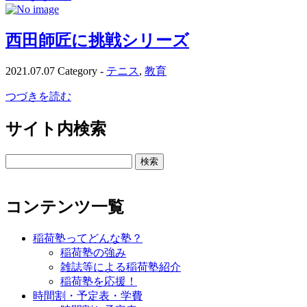
西田師匠に挑戦シリーズ
2021.07.07
Category -
テニス
,
教育
つづきを読む
サイト内検索
検
索:
コンテンツ一覧
稲荷塾ってどんな塾？
稲荷塾の強み
雑誌等による稲荷塾紹介
稲荷塾を応援！
時間割・予定表・学費