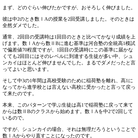
まず、どのぐらい伸びたかですが、おそろしく伸びました。
彼は中2のとき数ⅠAの授業を2回受講しました。そのときは
全然ダメでした。
通常、2回目の受講時は1回目のときと比べてかなり成績を上
げます。数ⅠAから数ⅡBに進む基準は河合塾の全統高1模試
で偏差値70程度ですが、1回目の受講時にこの基準に届かな
くても2回目にはそのレベルに到達する生徒が多い中、シュ
ンカイはほとんど伸びませんでした。まるでダメだったと言
ってよいと思います。
そして中3の1年間は高校受験のために稲荷塾を離れ、高1に
なってから進学校とは言えない高校に受かったと言って戻っ
て来たのです。
本来、このパターンで学ぶ生徒は高1で稲荷塾に戻って来て
からは数ⅡBのクラスから始めます。数ⅠAを中2で2回して
いるので。
ですが、シュンカイの場合、それは無理だろうということで
数ⅠAからやり直すことになったのです。