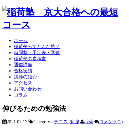
ホーム
稲荷塾ってどんな塾？
時間割・予定表・学費
稲荷塾の参考書
通信講座
合格実績
講師の紹介
アクセス
お問い合わせ
コラム
伸びるための勉強法
2021.03.17
Category -
テニス
,
勉強
稲荷
コメント(1)