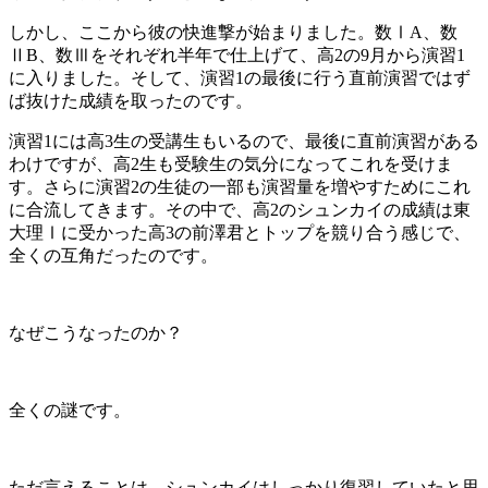
しかし、ここから彼の快進撃が始まりました。数ⅠA、数
ⅡB、数Ⅲをそれぞれ半年で仕上げて、高2の9月から演習1
に入りました。そして、演習1の最後に行う直前演習ではず
ば抜けた成績を取ったのです。
演習1には高3生の受講生もいるので、最後に直前演習がある
わけですが、高2生も受験生の気分になってこれを受けま
す。さらに演習2の生徒の一部も演習量を増やすためにこれ
に合流してきます。その中で、高2のシュンカイの成績は東
大理Ⅰに受かった高3の前澤君とトップを競り合う感じで、
全くの互角だったのです。
なぜこうなったのか？
全くの謎です。
ただ言えることは、シュンカイはしっかり復習していたと思