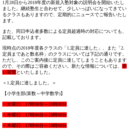
1月28日から2018年度の新規入塾対象の説明会を開始いたし
ました。継続塾生と合わせて、少しいっぱいになってきてい
るクラスもありますので、定期的にニュースでご報告いたし
ます。
また、同日申込者多数による定員超過時の対応についても、
記載しております。
現時点の2018年度各クラスの「1.定員に達した」、また「2.
定員まであと数名枠」のクラスについては下記の通りです。
ただし、このご案内後に定員に達してしまうこともあります
ので、その際はご容赦ください。新たな情報については、
赤
い背景
といたしました。
＜1.定員に達しました。＞
【小学生部(算数～中学数学)】
・火曜日 17時00分～18時00分
・水曜日 17時00分～18時00分
・木曜日 17時00分～18時00分