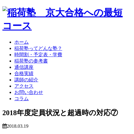
ホーム
稲荷塾ってどんな塾？
時間割・予定表・学費
稲荷塾の参考書
通信講座
合格実績
講師の紹介
アクセス
お問い合わせ
コラム
2018年度定員状況と超過時の対応⑦
2018.03.19