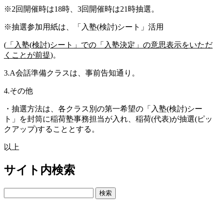
※2回開催時は18時、3回開催時は21時抽選。
※抽選参加用紙は、「入塾(検討)シート」活用
(
「入塾
(
検討
)
シート」での「入塾決定」の意思表示をいただ
くことが前提
)
。
3.A会話準備クラスは、事前告知通り。
4.その他
・抽選方法は、各クラス別の第一希望の「入塾(検討)シー
ト」を封筒に稲荷塾事務担当が入れ、稲荷(代表)が抽選(ピッ
クアップ)することとする。
以上
サイト内検索
検
索: