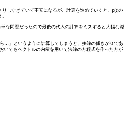
しすぎていて不安になるが、計算を進めていくと、p(t)の
う。
。簡単な問題だったので最後の代入の計算をミスすると大幅な減
から…」というように計算してしまうと、接線の傾きが０であ
合においてもベクトルの内積を用いて法線の方程式を作った方が