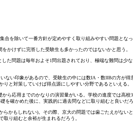
問集合を除いて一番方針が定めやすく取り組みやすい問題とな
間をかけずに完答した受験生も多かったのではないかと思う。
マとした問題は毎年およそ1問出題されており、極端な難問は少
いない印象があるので、受験生の中には数IA・数IIBの方が得
っかりと対策していけば得点源にしやすい分野であるといえる。
から応用までのかなりの演習量がいる。学校の進度では高校3年
で基礎を確かめた後に、実践的に過去問などに取り組むと良いだ
学ぶからかもしれない)。その際、京大の問題では歯ごたえがないと
ので取り組むと余裕が生まれるだろう。