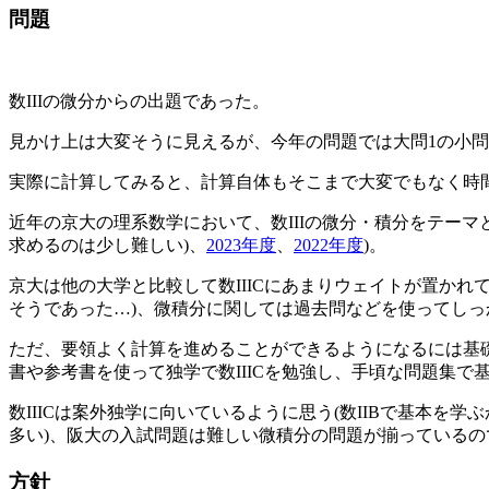
問題
数IIIの微分からの出題であった。
見かけ上は大変そうに見えるが、今年の問題では大問1の小
実際に計算してみると、計算自体もそこまで大変でもなく時
近年の京大の理系数学において、数IIIの微分・積分をテー
求めるのは少し難しい)、
2023年度
、
2022年度
)。
京大は他の大学と比較して数IIICにあまりウェイトが置かれて
そうであった…)、微積分に関しては過去問などを使ってし
ただ、要領よく計算を進めることができるようになるには基礎
書や参考書を使って独学で数IIICを勉強し、手頃な問題集
数IIICは案外独学に向いているように思う(数IIBで基本を
多い)、阪大の入試問題は難しい微積分の問題が揃っている
方針