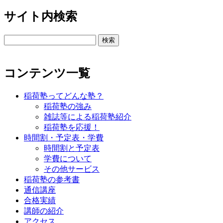
サイト内検索
検
索:
コンテンツ一覧
稲荷塾ってどんな塾？
稲荷塾の強み
雑誌等による稲荷塾紹介
稲荷塾を応援！
時間割・予定表・学費
時間割と予定表
学費について
その他サービス
稲荷塾の参考書
通信講座
合格実績
講師の紹介
アクセス