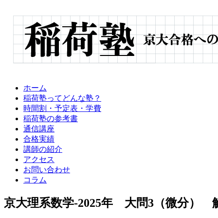
ホーム
稲荷塾ってどんな塾？
時間割・予定表・学費
稲荷塾の参考書
通信講座
合格実績
講師の紹介
アクセス
お問い合わせ
コラム
京大理系数学-2025年 大問3（微分）