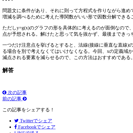
問題文に条件があり、それに則って方程式を作りながら進めて
増減を調べるために考えた導関数がいい形で因数分解できる
ただしy=g(x)のグラフの形を具体的に考えるのが面倒な
点が予想される。解けたと思って気を抜かず、最後まできっ
一つだけ注意点を挙げるとすると、法線(接線に垂直な直線)
る場合を別で考えなくてはいけなくなる。今回、xの定義域から
減点される要素を減らせるので、この方法はおすすめである
解答
次の記事
前の記事
この記事をシェアする！
Twitter
でシェア
Facebook
でシェア