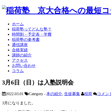
ホーム
稲荷塾ってどんな塾？
時間割・予定表・学費
稲荷塾の参考書
通信講座
合格実績
講師の紹介
アクセス
お問い合わせ
コラム
3月6日（日）は入塾説明会
2022.03.01
Category -
本の紹介
,
生徒募集
稲荷
コメント
3月になりました。