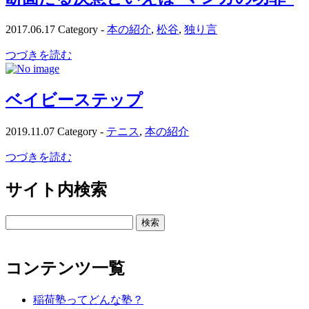
2017.06.17
Category -
本の紹介
,
松谷
,
独り言
つづきを読む
ベイビーステップ
2019.11.07
Category -
テニス
,
本の紹介
つづきを読む
サイト内検索
検
索:
コンテンツ一覧
稲荷塾ってどんな塾？